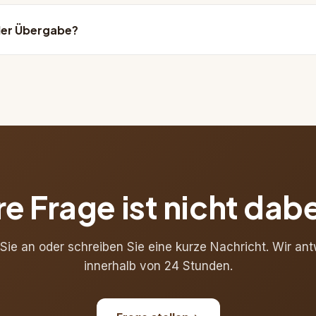
beiten mit Architekten und Tragwerksplanern zusammen und über
augenehmigung.
der Übergabe?
ftliche Garantie und eine Pflege-/Wartungsanleitung für Ihr Holz
r auch nach Jahren noch erreichbar.
re Frage ist nicht dab
Sie an oder schreiben Sie eine kurze Nachricht. Wir an
innerhalb von 24 Stunden.