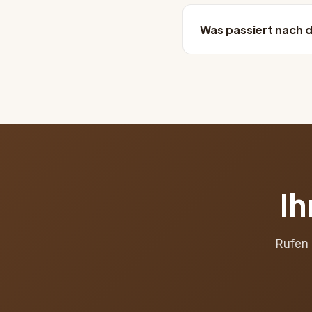
Auf Wunsch ja. Wir ar
Koordination bis zur B
Was passiert nach 
Sie bekommen eine schri
Wartungsbedarf sind wi
Ih
Rufen 