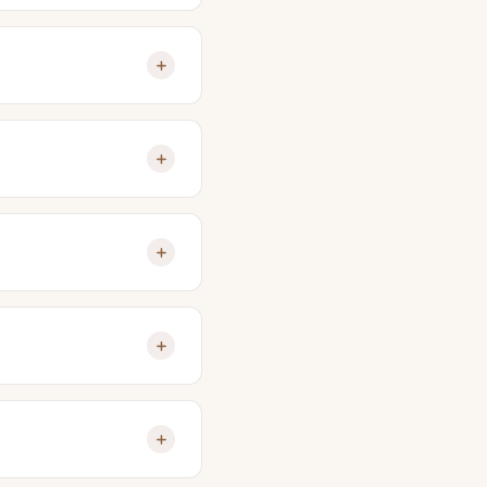
1 bis 3 Wochen, ein
en verbindlichen
. Schreiben Sie uns
eiche je nach
er. Wir beraten Sie zur
ei reinen Reparatur-
 aktuellen