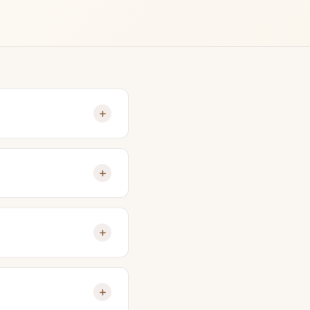
d vereinbaren einen
mmen anschließend ein
auch weiter. Fragen Sie
scheiden danach in